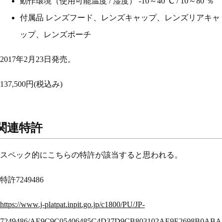
動作環境（使用可能温度 / 湿度） -10～40 ℃ / 10～80 ％
付属品 レンズフード、レンズキャップ、レンズリアキャ
ップ、レンズポーチ
2017年2月23日発売。
137,500円(税込み)
関連特許
スペック的にこちらの特許が該当すると思われる。
特許7249486
https://www.j-platpat.inpit.go.jp/c1800/PU/JP-
7249486/AE9C9C05406485C4D37D9CB803102AE9E2698B0ABA4