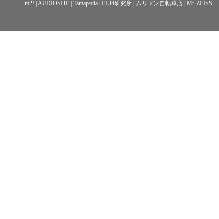
m2!
|
AUDIOSITE
|
Tamapedia
|
EL34研究所
|
ムリドン自転車店
|
Mr. ZEISS