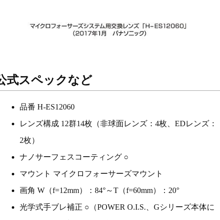
公式スペックなど
品番 H-ES12060
レンズ構成 12群14枚（非球面レンズ：4枚、EDレンズ：
2枚）
ナノサーフェスコーティング ○
マウント マイクロフォーサーズマウント
画角 W（f=12mm）：84°～T（f=60mm）：20°
光学式手ブレ補正 ○（POWER O.I.S.、Gシリーズ本体に