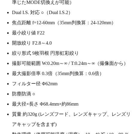
準じたMODE切換えが可能）
Dual I.S. 対応 ○（Dual I.S.2）
焦点距離 f=12-60mm（35mm判換算：24-120mm）
最小絞り値 F22
開放絞り F2.8～4.0
絞り形式 9枚羽根 円形虹彩絞り
撮影可能範囲 W:0.20m～∞ / T:0.24m～∞（撮像面から）
最大撮影倍率 0.3倍（35mm判換算：0.6倍）
フィルター径 Φ62mm
防塵防滴 ○
最大径×長さ Φ68.4mm×約86mm
質量 約320g (レンズフード、レンズキャップ、レンズリ
アキャップを含まず)